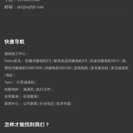
邮箱：zkf@szjfjd.com
快捷导航
微纳加工中心
：
Parker派克
：
防爆伺服电机EX
|
耐高低温伺服电机NX
|
高速伺服电机MGV
|
低
惯性伺服电机SMB/SMH
|
伺服电机MB/MH
|
直线电机
|
派克驱动器
|
派克减速机
|
电缸
|
Apex
：
行星减速机
|
哈默纳科
：
减速机
|
执行元件
|
应用案例
：
应用案例
|
新闻中心
：
公司新闻
|
行业动态
|
技术专题
|
怎样才能找到我们？