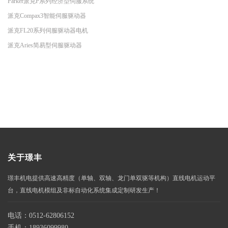
Parker派克P系列经济型伺服系统
派克Compax3智能伺服驱动器
派克FL20系列伺服驱动器电机
派克Aries简易型伺服驱动器
关于璟丰
璟丰机电提供高速高精度（单轴、双轴、龙门单双驱等机构）直线电机运动平
台，直线电机模组及非标自动化系统集成定制研发生产！
电话：0512-62806152
手机：18936099980