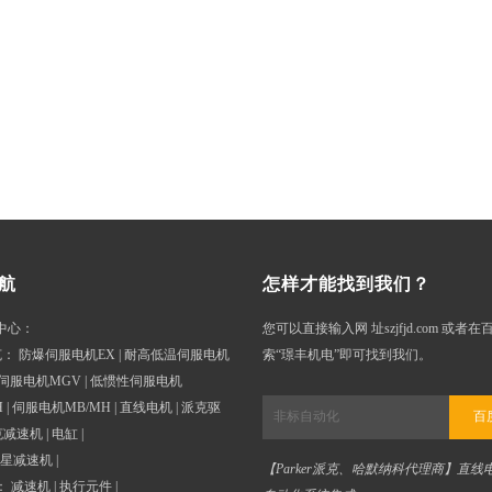
航
怎样才能找到我们？
中心
：
您可以直接输入网 址szjfjd.com 或者
克
：
防爆伺服电机EX
|
耐高低温伺服电机
索“璟丰机电”即可找到我们。
伺服电机MGV
|
低惯性伺服电机
H
|
伺服电机MB/MH
|
直线电机
|
派克驱
百
克减速机
|
电缸
|
星减速机
|
【Parker派克、哈默纳科代理商】直线
：
减速机
|
执行元件
|