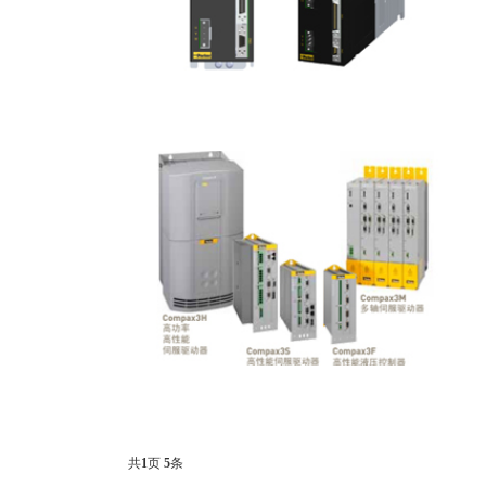
共
1
页
5
条