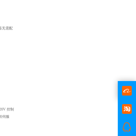
动器无需配
20V 控制
旋转伺服