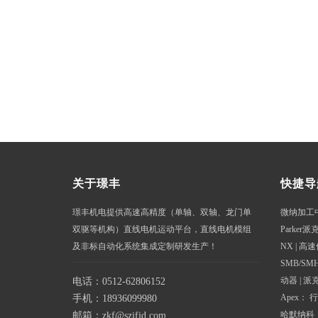
关于璟丰
快捷导
璟丰机电提供高速高精度（单轴、双轴、龙门单
微纳加工
双驱等机构）直线电机运动平台，直线电机模组
Parker派
及非标自动化系统集成定制研发生产！
NX
|
高速
SMB/SM
动器
|
派
电话：0512-62806152
Apex
：
行
手机：18936099980
哈默纳科
邮箱：zkf@szjfjd.com