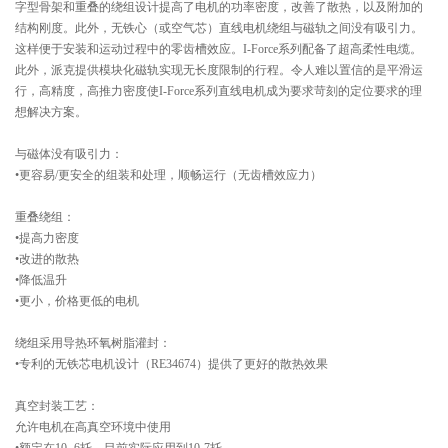
字型骨架和重叠的绕组设计提高了电机的功率密度，改善了散热，以及附加的
结构刚度。此外，无铁心（或空气芯）直线电机绕组与磁轨之间没有吸引力。
这样便于安装和运动过程中的零齿槽效应。I-Force系列配备了超高柔性电缆。
此外，派克提供模块化磁轨实现无长度限制的行程。令人难以置信的是平滑运
行，高精度，高推力密度使I-Force系列直线电机成为要求苛刻的定位要求的理
想解决方案。
与磁体没有吸引力：
•更容易/更安全的组装和处理，顺畅运行（无齿槽效应力）
重叠绕组：
•提高力密度
•改进的散热
•降低温升
•更小，价格更低的电机
绕组采用导热环氧树脂灌封：
•专利的无铁芯电机设计（RE34674）提供了更好的散热效果
真空封装工艺：
允许电机在高真空环境中使用