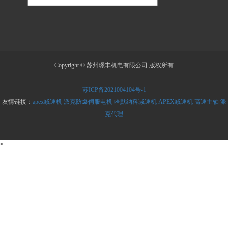
Copyright © 苏州璟丰机电有限公司 版权所有
苏ICP备2021004104号-1
友情链接：
apex减速机
派克防爆伺服电机
哈默纳科减速机
APEX减速机
高速主轴
派
克代理
<