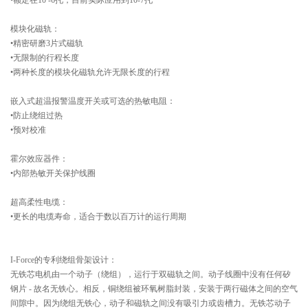
•额定在10 -6托，目前实际应用到10-7托
模块化磁轨：
•精密研磨3片式磁轨
•无限制的行程长度
•两种长度的模块化磁轨允许无限长度的行程
嵌入式超温报警温度开关或可选的热敏电阻：
•防止绕组过热
•预对校准
霍尔效应器件：
•内部热敏开关保护线圈
超高柔性电缆：
•更长的电缆寿命，适合于数以百万计的运行周期
I-Force的专利绕组骨架设计：
无铁芯电机由一个动子（绕组），运行于双磁轨之间。动子线圈中没有任何矽
钢片 - 故名无铁心。相反，铜绕组被环氧树脂封装，安装于两行磁体之间的空气
间隙中。因为绕组无铁心，动子和磁轨之间没有吸引力或齿槽力。无铁芯动子