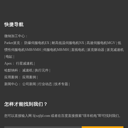
快捷导航
微纳加工中心
：
Parker派克
：
防爆伺服电机EX
|
耐高低温伺服电机NX
|
高速伺服电机MGV
|
低
惯性伺服电机SMB/SMH
|
伺服电机MB/MH
|
直线电机
|
派克驱动器
|
派克减速机
|
电缸
|
Apex
：
行星减速机
|
哈默纳科
：
减速机
|
执行元件
|
应用案例
：
应用案例
|
新闻中心
：
公司新闻
|
行业动态
|
技术专题
|
怎样才能找到我们？
您可以直接输入网 址szjfjd.com 或者在百度直接搜索“璟丰机电”即可找到我们。