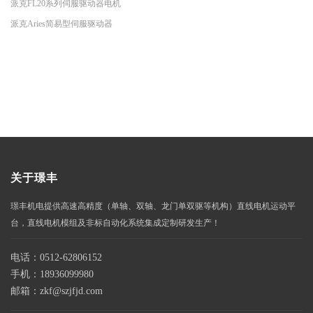
派克FL20系列伺服驱动器电机
派克Aries简易型伺服驱动器
关于璟丰
璟丰机电提供高速高精度（单轴、双轴、龙门单双驱等机构）直线电机运动平
台，直线电机模组及非标自动化系统集成定制研发生产！
电话：0512-62806152
手机：18936099980
邮箱：zkf@szjfjd.com